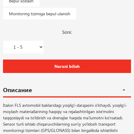
Bepul sozlash
Monitoring tizimiga bepul ulanish
Soni:
Narxni bilish
Описание
Italon FLS avtomobil baklaridagi yoqilg'i darajasini o'lchaydi, yoqilg'i-
moylash materiallarining haqiqiy va rejalashtirilgan iste'molini
taqqoslaydi va to'ldirish va drenajlar haqida ma'lumotni ko'rsatadi.
Sensor turli ishlab chiqaruvchilarning sun'iy yo'ldosh transport
monitoringi tizimlari (GPS/GLONASS) bilan birgalikda ishlatilishi