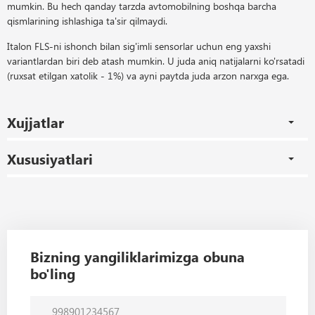
mumkin. Bu hech qanday tarzda avtomobilning boshqa barcha
qismlarining ishlashiga ta'sir qilmaydi.
Italon FLS-ni ishonch bilan sig'imli sensorlar uchun eng yaxshi
variantlardan biri deb atash mumkin. U juda aniq natijalarni ko'rsatadi
(ruxsat etilgan xatolik - 1%) va ayni paytda juda arzon narxga ega.
Xujjatlar
Xususiyatlari
Bizning yangiliklarimizga obuna
bo'ling