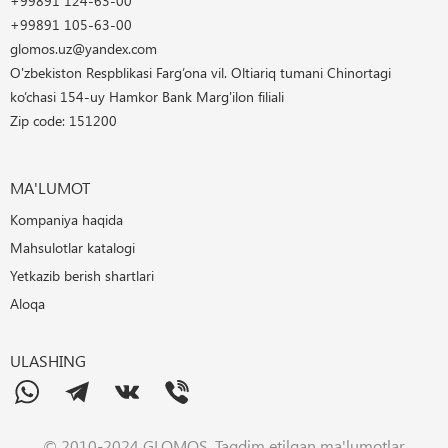
+99891 124-63-00
+99891 105-63-00
glomos.uz@yandex.com
O'zbekiston Respblikasi Farg’ona vil. Oltiariq tumani Chinortagi
ko’chasi 154-uy Hamkor Bank Marg'ilon filiali
Zip code: 151200
MA'LUMOT
Kompaniya haqida
Mahsulotlar katalogi
Yetkazib berish shartlari
Aloqa
ULASHING
© 2010-2024 GLOMOS. Taqdim etilgan ma'lumotlar