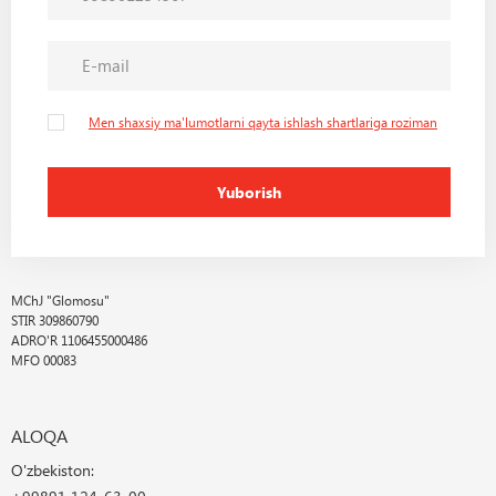
Men shaxsiy ma'lumotlarni qayta ishlash shartlariga roziman
Yuborish
MChJ "Glomosu"
STIR 309860790
ADRO'R 1106455000486
MFO 00083
ALOQA
O'zbekiston: