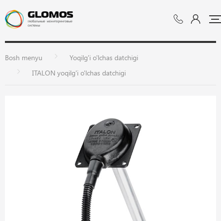
Bosh menyu
Yoqilg'i o'lchas datchigi
ITALON yoqilg'i o'lchas datchigi